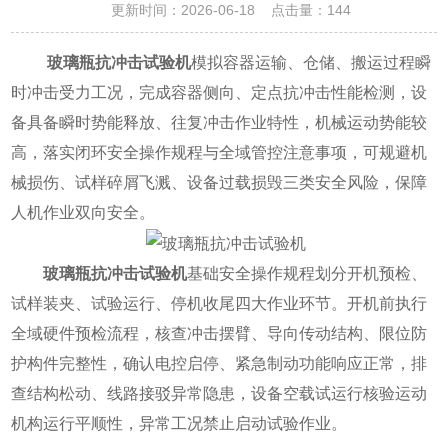
更新时间：2026-06-18 点击量：
144
玻璃瓶抗冲击试验机
模拟容器运输、仓储、搬运过程瞬
时冲击受力工况，完成容器侧向、定点抗冲击性能检测，设
备具备瞬时势能释放、往复冲击作业特性，机械运动势能较
高，落实闭环安全操作规程与全域管控注意事项，可规避机
械损伤、试样碎屑飞溅、设备过载损毁三类安全风险，保障
人机作业双向安全。
玻璃瓶抗冲击试验机
基础安全操作规程划分开机预检、
试样装夹、试验运行、停机收尾四大作业环节。开机前执行
全域硬件预检流程，核查冲击摆臂、导向传动结构、限位防
护构件完整性，确认电控启停、紧急制动功能响应正常，排
查结构松动、线路接驳异常隐患，设备空载试运行核验运动
机构运行平顺性，异常工况禁止启动试验作业。