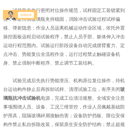
试样装夹执行密闭对位操作规范，试样固定工装锁紧到
位，保证待测玻璃瓶夹持稳固，消除冲击试验过程试样偏
移、弹射隐患；作业人员远离机械运动作业区域，依托外置
操控面板远程启动试验程序，禁止人员手部、躯体伸入冲击
运动行程范围内。试验运行阶段设备自动完成摆臂蓄力、定
点冲击、势能复位全流程作业，运行过程禁止触碰设备机
身、禁止强制中断程序、禁止调节工装结构。
试验完成后先执行势能泄压、机构原位复位操作，待机
台运动构件静止后再拆卸试样、清理试验工位，有序关闭
玻
璃瓶抗冲击试验机
电源，完成工位清洁规整。全域安全注意
事项围绕人员、设备、工况三维管控，作业人员佩戴基础防
护用具，阻隔玻璃碎屑接触伤害；设备防护挡板、限位安保
构件禁止私自拆除改装，保留原生安全防护结构；禁止超规