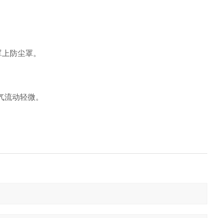
罩上防尘罩。
空气流动轻微。