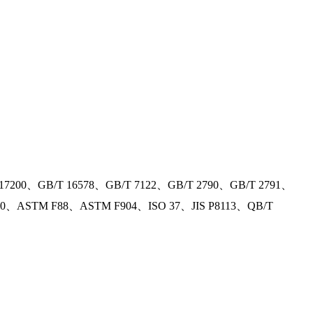
7200、GB/T 16578、GB/T 7122、GB/T 2790、GB/T 2791、
、ASTM F88、ASTM F904、ISO 37、JIS P8113、QB/T