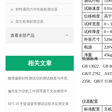
测试行程
110
试验速度
0.0
材料通用力学性能检测仪器
位移精度
高于0
其它检测材质仪器
试样宽度
0～
试样厚度
0～
查看全部产品
外形尺寸
520
电源
220
执
净重
45kg
依据标准
相关文章
GB 13022、GB 8
GB/T 2792、AS
微泄漏密封性测试仪的测试精度与环境适应性分析
2358、QB/T 11
行标准
偏光应力仪的工作原理基于光在物质中的传播特性
仪器配置
BFT-10 手提袋疲劳测试仪技术应用文章
标准配置
主机