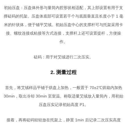
初始压盘：压盘体外形与量筒内腔形状相适配，其上部设置有用于支
撑砝码的托架。压盘体底部可设置若干个与底面垂直且长度小于 1 毫
米的针状体，便于铺平艾绒。初始压盘中心的支撑杆可与托架采用卡
接、螺纹连接或粘接等方式连接，支撑杆上还可设置提杆，方便操
作。
砝码：用于对艾绒进行二次压实。
2. 测量过程
首先，将艾绒样品平铺于烘盘上加热，一般置于 70±2℃烘箱内加热
30min，取出冷却 30min 至室温。称取适量艾绒放入量筒内，用初始
压盘压实记录初始高度 P1。
接着，再将砝码轻轻放在托架上，静置 1min 后记录二次压实高度