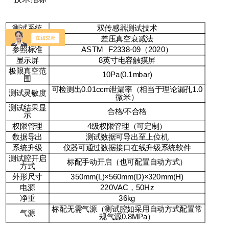
测试系统
双传感器测试技术
测试方法
差压真空衰减法
参照标准
ASTM F2338-09（2020）
显示屏
8英寸电容触摸屏
极限真空范
10Pa(0.1mbar)
围
可检测出0.01ccm泄漏率（相当于理论漏孔1.0
测试灵敏度
微米）
测试结果显
合格/不合格
示
权限管理
4级权限管理（可定制）
数据导出
测试数据可导出至上位机
系统升级
仪器可通过数据接口在线升级系统软件
测试腔开启
标配手动开启（也可配置自动方式）
方式
外形尺寸
350mm(L)×560mm(D)×320mm(H)
电源
220VAC，50Hz
净重
36kg
标配无需气源（测试腔如采用自动方式配置常
气源
规气源0.8MPa）