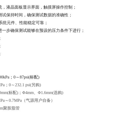
统，液晶面板显示界面，触摸屏操作控制；
测试保持时间，确保测试数据的准确性；
动系统元件、性能稳定可靠；
进一步确保测试能够在预设的压力条件下进行；
；
；
；
kPa；0～87psi(标配)
0～232.1 psi(另购)
m(标配)；Φ4mm、Φ1.6mm(选购)
MPa～0.7MPa（气源用户自备）
mm聚胺脂管