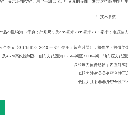
及按键：显示屏和按键是用户与测试仪进行交互的界面，通过这些部件即可
4. 技术参数：
：产品净重约为12千克；外形尺寸为485毫米×345毫米×315毫米；电源
试标准遵循《GB 15810 -2019 一次性使用无菌注射器》；操作界
C及ARM高效控制器；侧向力范围为0.25牛顿至3.00牛顿；轴向压力范围
高精度力值传感器；内置针式