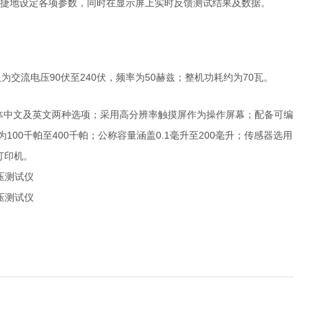
便捷地设定各项参数，同时在显示屏上实时反馈测试结果及数据。
输入为交流电压90伏至240伏，频率为50赫兹；整机功耗约为70瓦。
面提供简体中文及英文两种选项；采用高分辨率触摸屏作为操作屏幕；配备可编
为100千帕至400千帕；公称容量涵盖0.1毫升至200毫升；传感器选用
打印机。