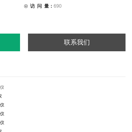
访 问 量：
690
联系我们
仪
仪